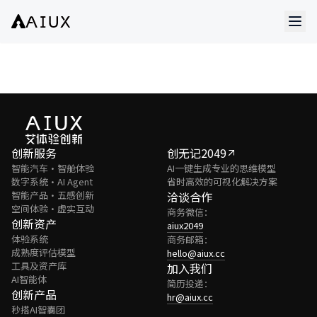
创新服务
创无记2049
智能汽车·智舱体验
AI一键生成专业的思维模型
数字系统·AI Agent
省时高效的可视化解决方案
智能产品·五感创新
洽谈合作
空间体验·虚实互动
商务微信：
创新资产
aiux2049
体验系统
商务邮箱：
成熟度评估模型
hello@aiux.cc
工具及资产库
加入我们
AI智能体
简历投递：
创新产品
hr@aiux.cc
秒搭AI智囊团