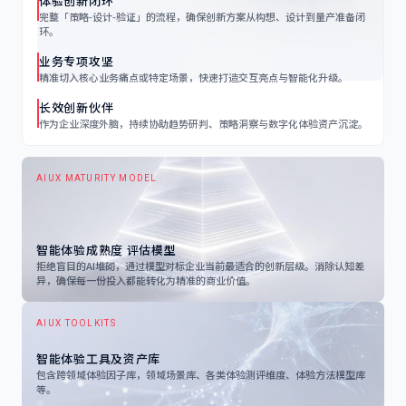
体验创新闭环
完整「策略-设计-验证」的流程，确保创新方案从构想、设计到量产准备闭
环。
业务专项攻坚
精准切入核心业务痛点或特定场景，快速打造交互亮点与智能化升级。
长效创新伙伴
作为企业深度外脑，持续协助趋势研判、策略洞察与数字化体验资产沉淀。
AIUX MATURITY MODEL
智能体验成熟度 评估模型
拒绝盲目的AI堆砌，通过模型对标企业当前最适合的创新层级。消除认知差
异，确保每一份投入都能转化为精准的商业价值。
AIUX TOOLKITS
智能体验工具及资产库
包含跨领域体验因子库，领域场景库、各类体验测评维度、体验方法模型库
等。