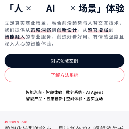
「人
AI
场景」体验
×
×
立足真实商业场景，融合前沿趋势与人智交互技术，
我们提供从
策略洞察
到
创新设计
，从
感官增强
到
智能融入
的专业服务，创造好看好用、有情感温度且
深入人心的智能体验。
浏览领域案例
了解方法系统
智能汽车·智舱体验 | 数字系统·AI Agent
智能产品·五感创新 | 空间体验·虚实互动
4S CORE SERVICE
数智化转型的终点，是让复杂的AI逻辑消失于