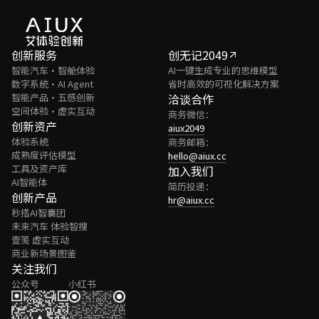
创新服务
创无记2049
智能汽车·智舱体验
AI一键生成专业的思维模型
数字系统·AI Agent
省时高效的可视化解决方案
智能产品·五感创新
洽谈合作
空间体验·虚实互动
商务微信：
创新资产
aiux2049
体验系统
商务邮箱：
成熟度评估模型
hello@aiux.cc
工具及资产库
加入我们
AI智能体
简历投递：
创新产品
hr@aiux.cc
秒搭AI智囊团
未来汽车 体验智搜
壹笺 虚实互动
商业新场景图鉴
关注我们
公众号
小红书